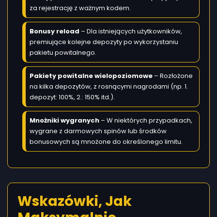
za rejestrację z ważnym kodem.
Bonusy reload
– Dla istniejących użytkowników,
premiujące kolejne depozyty po wykorzystaniu
pakietu powitalnego.
Pakiety powitalne wielopoziomowe
– Rozłożone
na kilka depozytów, z rosnącymi nagrodami (np. 1.
depozyt: 100%, 2.: 150% itd.).
Mnożniki wygranych
– W niektórych przypadkach,
wygrane z darmowych spinów lub środków
bonusowych są mnożone do określonego limitu.
Wskazówki, Jak