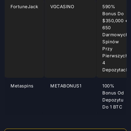
FortuneJack
VGCASINO
590%
Bonus Do
$350,000 +
650
Darmowych
Spinów
Przy
Pierwszych
4
Depozytach
Metaspins
METABONUS1
100%
Bonus Od
Depozytu
Do 1 BTC