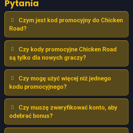
Pytania
Czym jest kod promocyjny do Chicken
Road?
Czy kody promocyjne Chicken Road
są tylko dla nowych graczy?
Czy mogę użyć więcej niż jednego
kodu promocyjnego?
Czy muszę zweryfikować konto, aby
odebrać bonus?