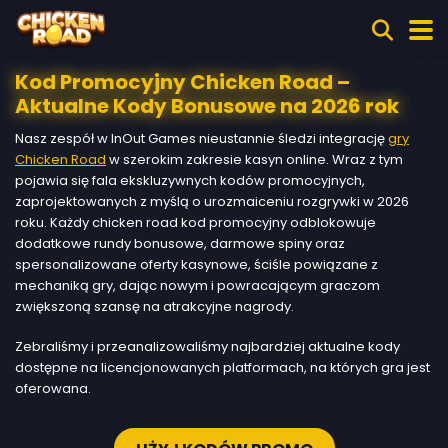
Kod Promocyjny Chicken Road –
Aktualne Kody Bonusowe na
2026
rok
Nasz zespół w InOut Games nieustannie śledzi integrację
gry
Chicken Road
w szerokim zakresie kasyn online. Wraz z tym
pojawia się fala ekskluzywnych kodów promocyjnych,
zaprojektowanych z myślą o urozmaiceniu rozgrywki w 2026
roku. Każdy chicken road kod promocyjny odblokowuje
dodatkowe rundy bonusowe, darmowe spiny oraz
spersonalizowane oferty kasynowe, ściśle powiązane z
mechaniką gry, dając nowym i powracającym graczom
zwiększoną szansę na atrakcyjne nagrody.
Zebraliśmy i przeanalizowaliśmy najbardziej aktualne kody
dostępne na licencjonowanych platformach, na których gra jest
oferowana.