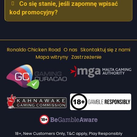
Co się stanie, jeśli zapomnę wpisać
kod promocyjny?
Ronaldo Chicken Road
O nas
Skontaktuj się z nami
Mapa witryny
Zastrzeżenie
18+, New Customers Only, T&C apply, Play Responsibly