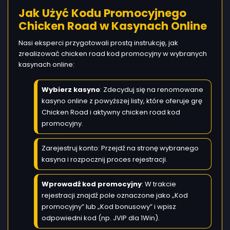
Jak Użyć Kodu Promocyjnego
Chicken Road w Kasynach Online
Nasi eksperci przygotowali prostą instrukcję, jak
zrealizować chicken road kod promocyjny w wybranych
kasynach online:
Wybierz kasyno
: Zdecyduj się na renomowane
kasyno online z powyższej listy, które oferuje grę
Chicken Road i aktywny chicken road kod
promocyjny.
Zarejestruj konto: Przejdź na stronę wybranego
kasyna i rozpocznij proces rejestracji.
Wprowadź kod promocyjny
: W trakcie
rejestracji znajdź pole oznaczone jako „Kod
promocyjny” lub „Kod bonusowy” i wpisz
odpowiedni kod (np. JVIP dla 1Win).