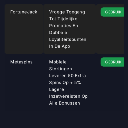
FortuneJack
Vroege Toegang
GEBRUIK
Tot Tijdelijke
Promoties En
Dubbele
Loyaliteitspunten
In De App
Metaspins
Mobiele
GEBRUIK
Stortingen
Leveren 50 Extra
Spins Op + 5%
Lagere
Inzetvereisten Op
Alle Bonussen