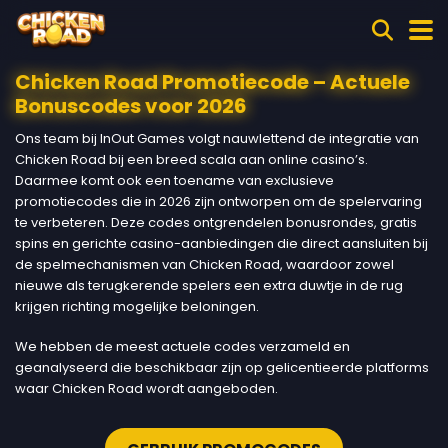
Chicken Road Promotiecode – Actuele
Bonuscodes voor
2026
Ons team bij InOut Games volgt nauwlettend de integratie van
Chicken Road bij een breed scala aan online casino’s.
Daarmee komt ook een toename van exclusieve
promotiecodes die in 2026 zijn ontworpen om de spelervaring
te verbeteren. Deze codes ontgrendelen bonusrondes, gratis
spins en gerichte casino-aanbiedingen die direct aansluiten bij
de spelmechanismen van Chicken Road, waardoor zowel
nieuwe als terugkerende spelers een extra duwtje in de rug
krijgen richting mogelijke beloningen.
We hebben de meest actuele codes verzameld en
geanalyseerd die beschikbaar zijn op gelicentieerde platforms
waar Chicken Road wordt aangeboden.