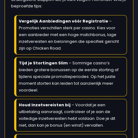
beproefde tips:
Vergelijk Aanbiedingen vóór Registratie
–
Promoties verschillen sterk per casino. Kies voor
een aanbieder met een hoge matchbonus, lage
inzetvereisten en beloningen die specifiek gericht
zijn op Chicken Road.
Tijd je Stortingen Slim
– Sommige casino’s
bieden grotere bonussen op de eerste storting of
tijdens speciale promotieperiodes. Op het juiste
moment storten kan leiden tot aanzienlijk meer
voordeel.
Houd Inzetvereisten bij
– Voordat je een
uitbetaling aanvraagt, controleer of je aan de
volledige inzetvereisten hebt voldaan. Doe je dit
niet, dan kan je bonus (en winst) vervallen.