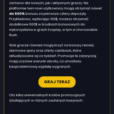
zarówno dla nowych, jak i aktywnych graczy. Na
platformie 1win nowi użytkownicy mogą otrzymać nawet
do 500%
bonusu za pierwsze cztery depozyty.
Przykładowo, wpłacając 100$, możesz otrzymać
dodatkowe 500$ w środkach bonusowych do
wykorzystania w grach Evoplay, w tym w Uncrossable
Rush.
Stali gracze również mogą liczyć na bonusy reload,
darmowe spiny oraz oferty cashback, które
aktualizowane są co tydzień. Promocje te zazwyczaj
mają uczciwe warunki obrotu, co umożliwia
bezproblemową wypłatę wygranych.
GRAJ TERAZ
Oto kilka uniwersalnych kodów promocyjnych
działających w różnych zaufanych kasynach: