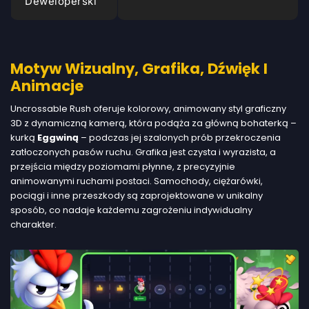
Deweloperski
Motyw Wizualny, Grafika, Dźwięk I
Animacje
Uncrossable Rush oferuje kolorowy, animowany styl graficzny
3D z dynamiczną kamerą, która podąża za główną bohaterką –
kurką
Eggwiną
– podczas jej szalonych prób przekroczenia
zatłoczonych pasów ruchu. Grafika jest czysta i wyrazista, a
przejścia między poziomami płynne, z precyzyjnie
animowanymi ruchami postaci. Samochody, ciężarówki,
pociągi i inne przeszkody są zaprojektowane w unikalny
sposób, co nadaje każdemu zagrożeniu indywidualny
charakter.