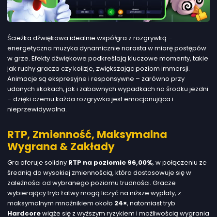
Ścieżka dźwiękowa idealnie współgra z rozgrywką –
energetyczna muzyka dynamicznie narasta w miarę postępów
w grze. Efekty dźwiękowe podkreślają kluczowe momenty, takie
jak ruchy gracza czy kolizje, zwiększając poziom immersji.
Animacje są ekspresyjne i responsywne – zarówno przy
udanych skokach, jak i zabawnych wypadkach na środku jezdni
– dzięki czemu każda rozgrywka jest emocjonująca i
nieprzewidywalna.
RTP, Zmienność, Maksymalna
Wygrana & Zakłady
Gra oferuje solidny
RTP na poziomie 96,00%
, w połączeniu ze
średnią do wysokiej zmiennością, która dostosowuje się w
zależności od wybranego poziomu trudności. Gracze
wybierający tryb Łatwy mogą liczyć na niższe wypłaty, z
maksymalnym mnożnikiem około
24×
, natomiast tryb
Hardcore
wiąże się z wyższym ryzykiem i możliwością wygrania