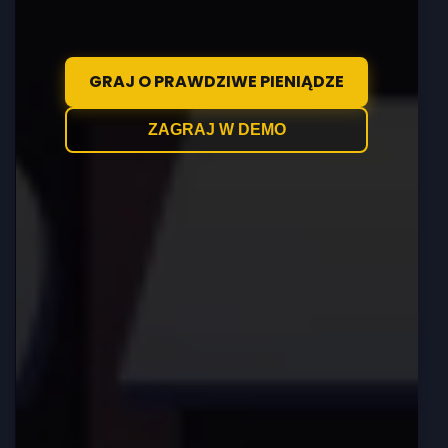
GRAJ O PRAWDZIWE PIENIĄDZE
ZAGRAJ W DEMO