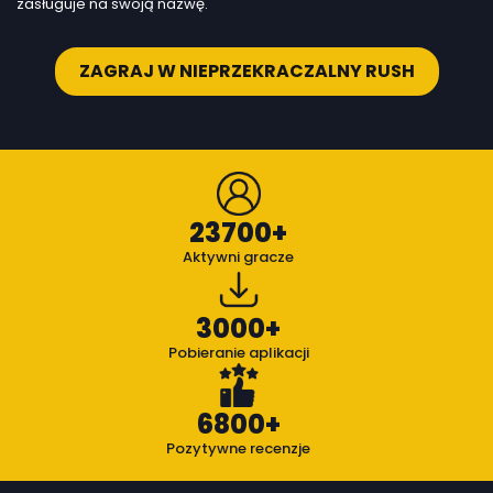
zasługuje na swoją nazwę.
ZAGRAJ W NIEPRZEKRACZALNY RUSH
23700+
Aktywni gracze
3000+
Pobieranie aplikacji
6800+
Pozytywne recenzje