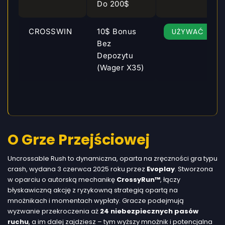
Do 200$
CROSSWIN
10$ Bonus
UŻYWAĆ
Bez
Depozytu
(wager X35)
O Grze Przejściowej
Uncrossable Rush to dynamiczna, oparta na zręczności gra typu
crash, wydana 3 czerwca 2025 roku przez
Evoplay
. Stworzona
w oparciu o autorską mechanikę
CrossyRun™
, łączy
błyskawiczną akcję z ryzykowną strategią opartą na
mnożnikach i momentach wypłaty. Gracze podejmują
wyzwanie przekroczenia aż
24 niebezpiecznych pasów
ruchu
, a im dalej zajdziesz – tym wyższy mnożnik i potencjalna