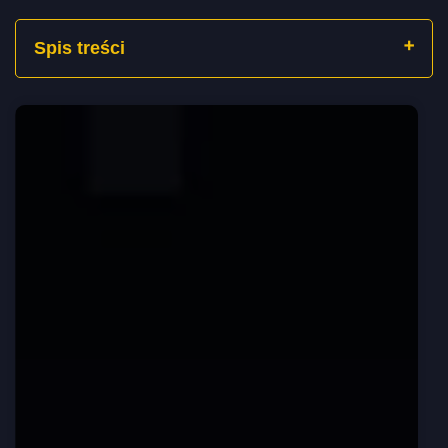
Spis treści
Jak Grać W Uncrossable Rush Na Prawdziwe
Pieniądze?
Bonusy & Promocje
O Grze Przejściowej
Motyw Wizualny, Grafika, Dźwięk I Animacje
RTP, Zmienność, Maksymalna Wygrana &
Zakłady
Zalety & Wady
Chicken Road Vs Uncrossable Rush: Która Gra
Jest Lepsza?
Zasady & Rozgrywka Uncrossable Rush Evoplay