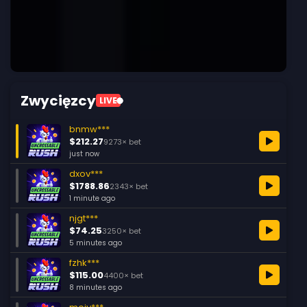
Zwycięzcy
LIVE
bnmw***
$212.27
9273× bet
just now
dxov***
$1788.86
2343× bet
1 minute ago
njgt***
$74.25
3250× bet
5 minutes ago
fzhk***
$115.00
4400× bet
8 minutes ago