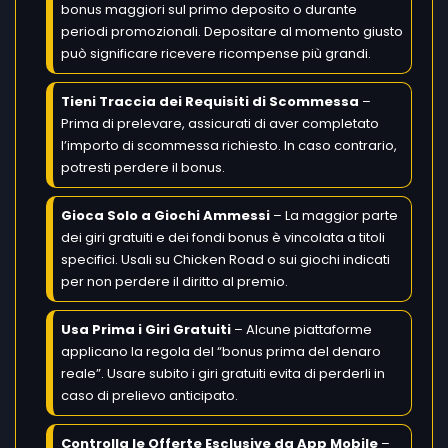
bonus maggiori sul primo deposito o durante
periodi promozionali. Depositare al momento giusto
può significare ricevere ricompense più grandi.
Tieni Traccia dei Requisiti di Scommessa
–
Prima di prelevare, assicurati di aver completato
l’importo di scommessa richiesto. In caso contrario,
potresti perdere il bonus.
Gioca Solo a Giochi Ammessi
– La maggior parte
dei giri gratuiti e dei fondi bonus è vincolata a titoli
specifici. Usali su Chicken Road o sui giochi indicati
per non perdere il diritto al premio.
Usa Prima i Giri Gratuiti
– Alcune piattaforme
applicano la regola del “bonus prima del denaro
reale”. Usare subito i giri gratuiti evita di perderli in
caso di prelievo anticipato.
Controlla le Offerte Esclusive da App Mobile
–