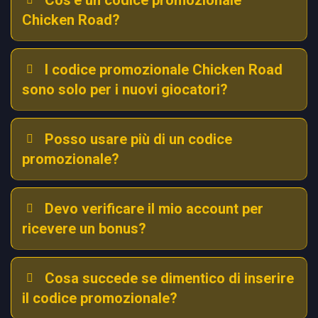
Cos’è un codice promozionale
Chicken Road?
I codice promozionale Chicken Road
sono solo per i nuovi giocatori?
Posso usare più di un codice
promozionale?
Devo verificare il mio account per
ricevere un bonus?
Cosa succede se dimentico di inserire
il codice promozionale?