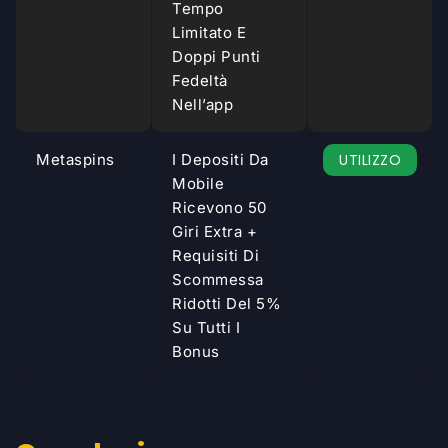
Tempo
Limitato E
Doppi Punti
Fedeltà
Nell’app
Metaspins
I Depositi Da
UTILIZZO
Mobile
Ricevono 50
Giri Extra +
Requisiti Di
Scommessa
Ridotti Del 5%
Su Tutti I
Bonus