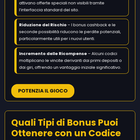
attivano offerte speciali non visibili tramite
l’interfaccia standard del sito.
Riduzione del Rischio
– I bonus cashback e le
seconde possibilità riducono le perdite potenziali,
particolarmente utili per i nuovi utenti.
Incremento delle Ricompense
– Alcuni codici
moltiplicano le vincite derivanti dai primi depositi o
dai giri, offrendo un vantaggio iniziale significativo.
POTENZIA IL GIOCO
Quali Tipi di Bonus Puoi
Ottenere con un Codice