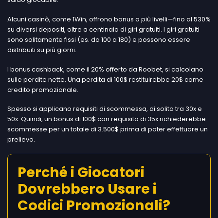
Alcuni casinò, come 1Win, offrono bonus a più livelli—fino al 530%
su diversi depositi, oltre a centinaia di giri gratuiti. I giri gratuiti
sono solitamente fissi (es. da 100 a 180) e possono essere
distribuiti su più giorni.
I bonus cashback, come il 20% offerto da Roobet, si calcolano
sulle perdite nette. Una perdita di 100$ restituirebbe 20$ come
credito promozionale.
Spesso si applicano requisiti di scommessa, di solito tra 30x e
50x. Quindi, un bonus di 100$ con requisito di 35x richiederebbe
scommesse per un totale di 3.500$ prima di poter effettuare un
prelievo.
Perché i Giocatori
Dovrebbero Usare i
Codici Promozionali?