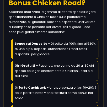
Bonus Chicken Road?
Abbiamo analizzato la gamma di offerte speciali legate
specificamente a Chicken Road sulle piattaforme
autorizzate, e i giocatori possono aspettarsi una varietà
di ricompense pensate per diversi stili di gioco. Ecco
cosa puoi generalmente sbloccare:
Bonus sul Deposito
– Di solito dal 100% fino al 530%
su uno o più depositi, aumentando i fondi totali
disponibili per giocare.
Giri Gratuiti
– Pacchetti che vanno da 20 a 180 giri,
spesso collegati direttamente a Chicken Road o a
slot simili.
Offerte Cashback
– Una percentuale (es. 10–20%)
delle perdite nette viene restituita come bonus nel
saldo.