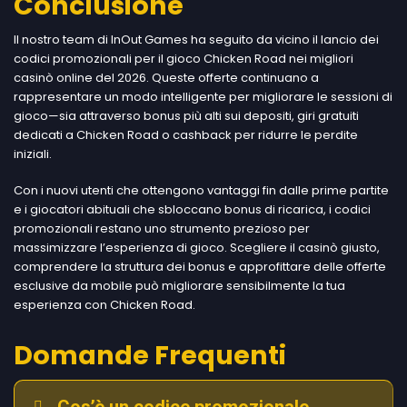
Conclusione
Il nostro team di InOut Games ha seguito da vicino il lancio dei
codici promozionali per il gioco Chicken Road nei migliori
casinò online del 2026. Queste offerte continuano a
rappresentare un modo intelligente per migliorare le sessioni di
gioco—sia attraverso bonus più alti sui depositi, giri gratuiti
dedicati a Chicken Road o cashback per ridurre le perdite
iniziali.
Con i nuovi utenti che ottengono vantaggi fin dalle prime partite
e i giocatori abituali che sbloccano bonus di ricarica, i codici
promozionali restano uno strumento prezioso per
massimizzare l’esperienza di gioco. Scegliere il casinò giusto,
comprendere la struttura dei bonus e approfittare delle offerte
esclusive da mobile può migliorare sensibilmente la tua
esperienza con Chicken Road.
Domande Frequenti