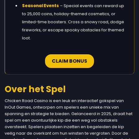
Seasonal Events
– Special events can reward up
to 25,000 coins, holiday-themed cosmetics, or
limited-time boosters. Cross a snowy road, dodge
fireworks, or escape spooky obstacles for themed
loot.
CLAIM BONUS
Over het Spel
Chicken Road Casino is een leuk en interactief gokspel van
InOut Games, ontworpen om spelers een unieke mix van
spanning en strategie te bieden. Gelanceerd in 2025, draait het
spel om een avontuurlijke kip die een weg vol obstakels
oversteekt. Spelers plaatsen inzetten en begeleiden de kip
veilig naar de overkant om hun winsten te vergroten. Door de