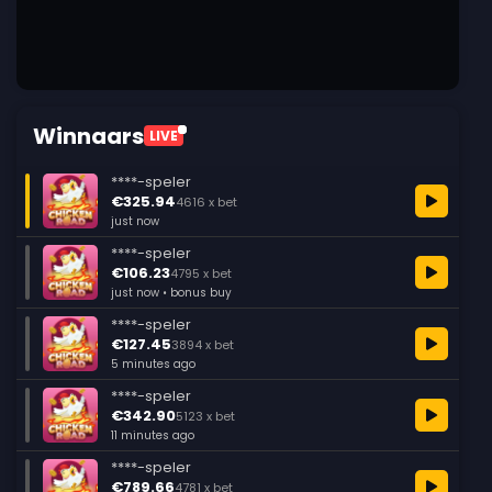
Winnaars
LIVE
****-speler
€325.94
4616 x bet
just now
****-speler
€106.23
4795 x bet
just now • bonus buy
****-speler
€127.45
3894 x bet
5 minutes ago
****-speler
€342.90
5123 x bet
11 minutes ago
****-speler
€789.66
4781 x bet