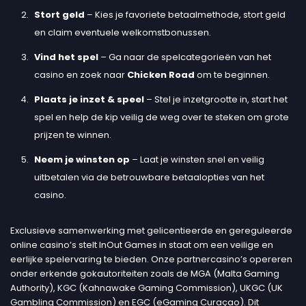
Stort geld
– Kies je favoriete betaalmethode, stort geld
en claim eventuele welkomstbonussen.
Vind het spel
– Ga naar de spelcategorieën van het
casino en zoek naar
Chicken Road
om te beginnen.
Plaats je inzet & speel
– Stel je inzetgrootte in, start het
spel en help de kip veilig de weg over te steken om grote
prijzen te winnen.
Neem je winsten op
– Laat je winsten snel en veilig
uitbetalen via de betrouwbare betaalopties van het
casino.
Exclusieve samenwerking met gelicentieerde en gereguleerde
online casino’s stelt InOut Games in staat om een veilige en
eerlijke spelervaring te bieden. Onze partnercasino’s opereren
onder erkende gokautoriteiten zoals de MGA (Malta Gaming
Authority), KGC (Kahnawake Gaming Commission), UKGC (UK
Gambling Commission) en EGC (eGaming Curaçao). Dit