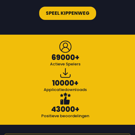
SPEEL KIPPENWEG
69000+
Actieve Spelers
10000+
Applicatiedownloads
43000+
Positieve beoordelingen