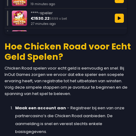
19 minutes ago
****-speler
€1530.22
5699 x bet
27 minutes ago
****-speler
€1983.77
4344 x bet
Hoe Chicken Road voor Echt
33 minutes ago
****-speler
Geld Spelen?
€1049.58
3632 x bet
44 minutes ago
Chicken Road spelen voor echt geld is eenvoudig en snel. Bij
****-speler
InOut Games zorgen we ervoor dat elke speler een soepele
€1742.01
3950 x bet
ervaring heeft, van registratie tot het uitbetalen van winsten.
about 1 hour ago • bonus buy
Volg deze simpele stappen om je avontuur te beginnen en de
****-speler
spanning van het spel te beleven.
€2018.30
4491 x bet
about 2 hours ago
Maak een account aan
– Registreer bij een van onze
partnercasino’s die Chicken Road aanbieden. De
aanmelding is snel en vereist slechts enkele
basisgegevens.