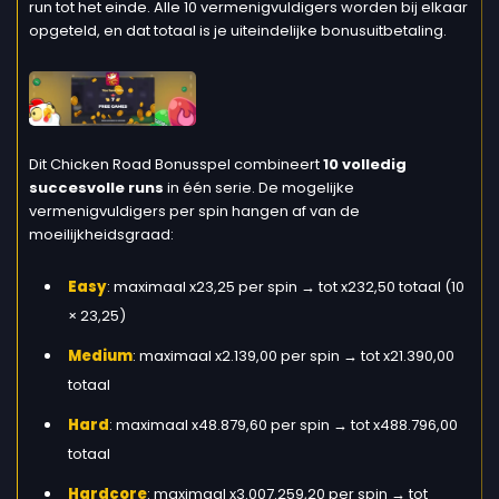
run tot het einde. Alle 10 vermenigvuldigers worden bij elkaar
opgeteld, en dat totaal is je uiteindelijke bonusuitbetaling.
Dit Chicken Road Bonusspel combineert
10 volledig
succesvolle runs
in één serie. De mogelijke
vermenigvuldigers per spin hangen af van de
moeilijkheidsgraad:
Easy
: maximaal x23,25 per spin → tot x232,50 totaal (10
× 23,25)
Medium
: maximaal x2.139,00 per spin → tot x21.390,00
totaal
Hard
: maximaal x48.879,60 per spin → tot x488.796,00
totaal
Hardcore
: maximaal x3.007.259,20 per spin → tot