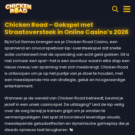
Chicken Road – Gokspel met
Straatoversteek in Online Casino’s
2026
Bij InOut Games brengen we je Chicken Road Casino, een
spannend en onvoorspelbaar kip-oversteekspel dat snelle
actie combineert met de opwinding van echt geld gokken. Dit is
niet zomaar een spel—het is een avontuur waarin elke stap een
nieuw niveau van spanning met zich meebrengt. Chicken Road
is ontworpen om je op het puntje van je stoel te houden, met
een meeslepende mix van strategie, geluk en hoogwaardige
entertainment.
Wanneer je de wereld van Chicken Road betreedt, bevind je
jezelf in een uniek casinospel. De uitdaging? Leid de kip veilig
over de weg terwijl je kansen grijpt om je winsten te
vermenigvuldigen. Het spel zit boordevol levendige visuals,
meeslepende geluidseffecten en dynamische gameplay die je
steeds opnieuw laat terugkeren. 🐔