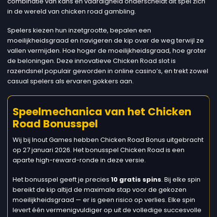
combinatie van kans en vaardigheid onderscheidt dit spel zich
in de wereld van chicken road gambling.
Spelers kiezen hun inzetgrootte, bepalen een
moeilijkheidsgraad en navigeren de kip over de weg terwijl ze
vallen vermijden. Hoe hoger de moeilijkheidsgraad, hoe groter
de beloningen. Deze innovatieve Chicken Road slot is
razendsnel populair geworden in online casino’s, en trekt zowel
casual spelers als ervaren gokkers aan.
Speelmechanica van het Chicken
Road Bonusspel
Wij bij Inout Games hebben Chicken Road Bonus uitgebracht
op 27 januari 2026. Het bonusspel Chicken Road is een
aparte high-reward-ronde in deze versie.
Het bonusspel geeft je precies
10 gratis spins
. Bij elke spin
bereikt de kip altijd de maximale stap voor de gekozen
moeilijkheidsgraad — er is geen risico op verlies. Elke spin
levert één vermenigvuldiger op uit de volledige succesvolle