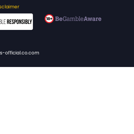
sclaimer
-official.co.com