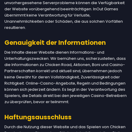
unvorhergesehene Serverprobleme können die Verfügbarkeit
der Website vorübergehend beeinträchtigen. InOut Games
übernimmt keine Verantwortung für Verluste,
Unannehmlichkeiten oder Schäden, die aus solchen Vorfällen
resultieren.
Genauigkeit der Informationen
Die Inhalte dieser Website dienen Informations- und
Unterhaltungszwecken. Wir bemühen uns, sicherzustellen, dass
die Informationen zu Chicken Road, Aktionen, Boni und Casino-
Partnerschaften korrekt und aktuell sind, übernehmen jedoch
keine Gewähr für deren Vollständigkeit, Zuverlässigkeit oder
Richtigkeit. Online-Casino-Angebote, Regeln und Bedingungen
können sich jederzeit ändern. Es liegt in der Verantwortung des
Spielers, die Details direkt bei den jeweiligen Casino-Betreibern
zu überprüfen, bevor er teilnimmt.
Haftungsausschluss
Durch die Nutzung dieser Website und das Spielen von Chicken