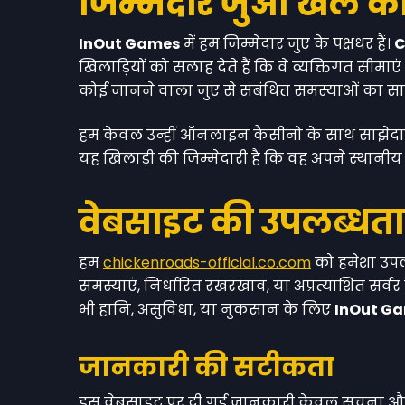
जिम्मेदार जुआ खेल को 
InOut Games
में हम जिम्मेदार जुए के पक्षधर हैं।
C
खिलाड़ियों को सलाह देते हैं कि वे व्यक्तिगत सी
कोई जानने वाला जुए से संबंधित समस्याओं का सा
हम केवल उन्हीं ऑनलाइन कैसीनो के साथ साझेदारी करते
यह खिलाड़ी की जिम्मेदारी है कि वह अपने स्थानी
वेबसाइट की उपलब्धत
हम
chickenroads-official.co.com
को हमेशा उपलब
समस्याएं, निर्धारित रखरखाव, या अप्रत्याशित सर्व
भी हानि, असुविधा, या नुकसान के लिए
InOut G
जानकारी की सटीकता
इस वेबसाइट पर दी गई जानकारी केवल सूचना और मन