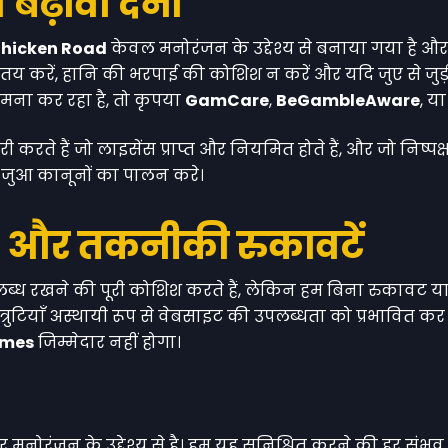
बढ़ावा देना
hicken Road
केवल मनोरंजन के उद्देश्य से बनाया गया है और
माएं तय करें, हानि की भरपाई की कोशिश न करें और यदि जुए से 
मना कर रहा है, तो कृपया
GamCare
,
BeGambleAware
, य
 हैं जो लाइसेंस प्राप्त और नियमित होते हैं, और जो निष्पक्ष एव
य जुआ कानूनों का पालन करे।
ा और तकनीकी रुकावटें
्ध रखने की पूरी कोशिश करते हैं, लेकिन हम बिना रुकावट या त
र त्रुटियाँ अस्थायी रूप से वेबसाइट की उपलब्धता को प्रभावित क
ames
जिम्मेदार नहीं होगा।
ोरंजन के उद्देश्य से है। हम यह सुनिश्चित करने की हर संभव