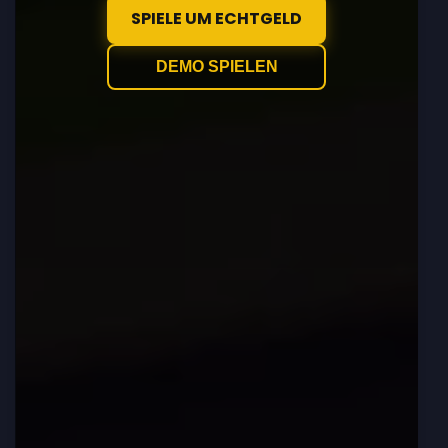
SPIELE UM ECHTGELD
DEMO SPIELEN