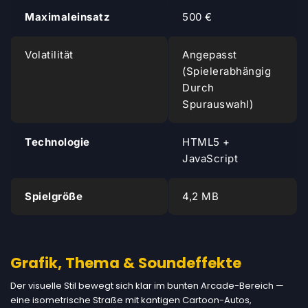
Maximaleinsatz
500 €
Volatilität
Angepasst
(spielerabhängig
Durch
Spurauswahl)
Technologie
HTML5 +
JavaScript
Spielgröße
4,2 MB
Grafik, Thema & Soundeffekte
Der visuelle Stil bewegt sich klar im bunten Arcade-Bereich —
eine isometrische Straße mit kantigen Cartoon-Autos,