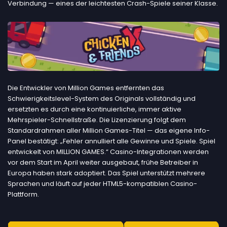
Verbindung — eines der leichtesten Crash-Spiele seiner Klasse.
Die Entwickler von Million Games entfernten das
Schwierigkeitslevel-System des Originals vollständig und
ersetzten es durch eine kontinuierliche, immer aktive
Mehrspieler-Schnellstraße. Die Lizenzierung folgt dem
Standardrahmen aller Million Games-Titel — das eigene Info-
Panel bestätigt: „Fehler annulliert alle Gewinne und Spiele. Spiel
entwickelt von MILLION GAMES.“ Casino-Integrationen werden
vor dem Start im April weiter ausgebaut, frühe Betreiber in
Europa haben stark adoptiert. Das Spiel unterstützt mehrere
Sprachen und läuft auf jeder HTML5-kompatiblen Casino-
Plattform.