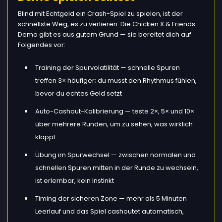
Blind mit Echtgeld ein Crash-Spiel zu spielen, ist der
schnellste Weg, es zu verlieren. Die Chicken X & Friends
Demo gibt es aus gutem Grund — sie bereitet dich auf
Folgendes vor:
Training der Spurvolatilität — schnelle Spuren
treffen 3× häufiger; du musst den Rhythmus fühlen,
bevor du echtes Geld setzt
Auto-Cashout-Kalibrierung — teste 2×, 5× und 10×
über mehrere Runden, um zu sehen, was wirklich
klappt
Übung im Spurwechsel — zwischen normalen und
schnellen Spuren mitten in der Runde zu wechseln,
ist erlernbar, kein Instinkt
Timing der sicheren Zone — mehr als 5 Minuten
Leerlauf und das Spiel cashoutet automatisch,