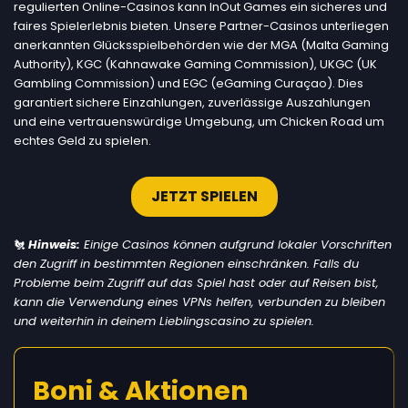
regulierten Online-Casinos kann InOut Games ein sicheres und
faires Spielerlebnis bieten. Unsere Partner-Casinos unterliegen
anerkannten Glücksspielbehörden wie der MGA (Malta Gaming
Authority), KGC (Kahnawake Gaming Commission), UKGC (UK
Gambling Commission) und EGC (eGaming Curaçao). Dies
garantiert sichere Einzahlungen, zuverlässige Auszahlungen
und eine vertrauenswürdige Umgebung, um Chicken Road um
echtes Geld zu spielen.
JETZT SPIELEN
🐔
Hinweis:
Einige Casinos können aufgrund lokaler Vorschriften
den Zugriff in bestimmten Regionen einschränken. Falls du
Probleme beim Zugriff auf das Spiel hast oder auf Reisen bist,
kann die Verwendung eines VPNs helfen, verbunden zu bleiben
und weiterhin in deinem Lieblingscasino zu spielen.
Boni & Aktionen