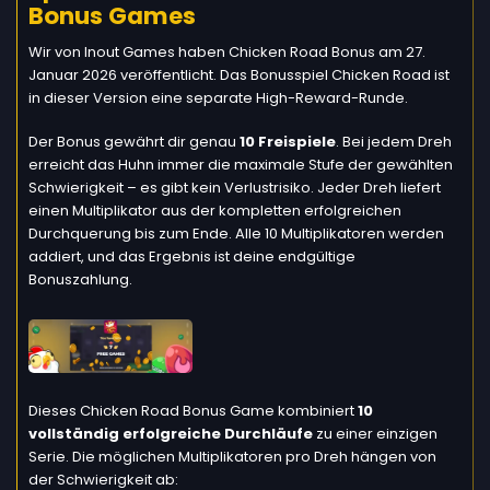
Bonus Games
Wir von Inout Games haben Chicken Road Bonus am 27.
Januar 2026 veröffentlicht. Das Bonusspiel Chicken Road ist
in dieser Version eine separate High-Reward-Runde.
Der Bonus gewährt dir genau
10 Freispiele
. Bei jedem Dreh
erreicht das Huhn immer die maximale Stufe der gewählten
Schwierigkeit – es gibt kein Verlustrisiko. Jeder Dreh liefert
einen Multiplikator aus der kompletten erfolgreichen
Durchquerung bis zum Ende. Alle 10 Multiplikatoren werden
addiert, und das Ergebnis ist deine endgültige
Bonuszahlung.
Dieses Chicken Road Bonus Game kombiniert
10
vollständig erfolgreiche Durchläufe
zu einer einzigen
Serie. Die möglichen Multiplikatoren pro Dreh hängen von
der Schwierigkeit ab: