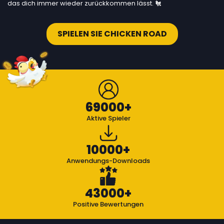
das dich immer wieder zurückkommen lässt. 🐔
SPIELEN SIE CHICKEN ROAD
69000+
Aktive Spieler
10000+
Anwendungs-Downloads
43000+
Positive Bewertungen