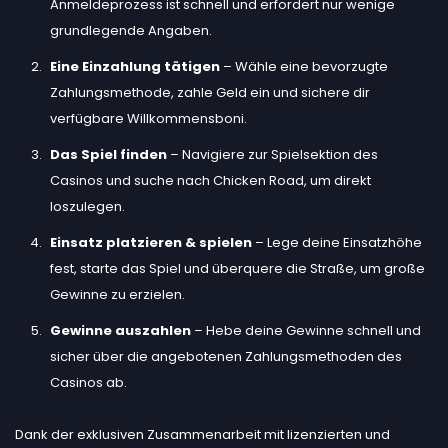
Anmeldeprozess ist schnell und erfordert nur wenige
grundlegende Angaben.
Eine Einzahlung tätigen
– Wähle eine bevorzugte
Zahlungsmethode, zahle Geld ein und sichere dir
verfügbare Willkommensboni.
Das Spiel finden
– Navigiere zur Spielsektion des
Casinos und suche nach Chicken Road, um direkt
loszulegen.
Einsatz platzieren & spielen
– Lege deine Einsatzhöhe
fest, starte das Spiel und überquere die Straße, um große
Gewinne zu erzielen.
Gewinne auszahlen
– Hebe deine Gewinne schnell und
sicher über die angebotenen Zahlungsmethoden des
Casinos ab.
Dank der exklusiven Zusammenarbeit mit lizenzierten und