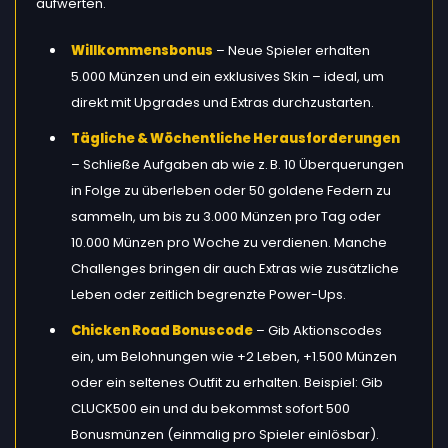
aufwerten.
Willkommensbonus
– Neue Spieler erhalten
5.000 Münzen und ein exklusives Skin – ideal, um
direkt mit Upgrades und Extras durchzustarten.
Tägliche & Wöchentliche Herausforderungen
– Schließe Aufgaben ab wie z. B. 10 Überquerungen
in Folge zu überleben oder 50 goldene Federn zu
sammeln, um bis zu 3.000 Münzen pro Tag oder
10.000 Münzen pro Woche zu verdienen. Manche
Challenges bringen dir auch Extras wie zusätzliche
Leben oder zeitlich begrenzte Power-Ups.
Chicken Road Bonuscode
– Gib Aktionscodes
ein, um Belohnungen wie +2 Leben, +1.500 Münzen
oder ein seltenes Outfit zu erhalten. Beispiel: Gib
CLUCK500 ein und du bekommst sofort 500
Bonusmünzen (einmalig pro Spieler einlösbar).