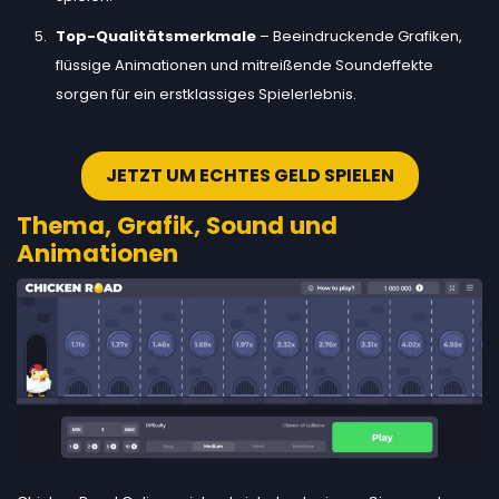
Top-Qualitätsmerkmale
– Beeindruckende Grafiken,
flüssige Animationen und mitreißende Soundeffekte
sorgen für ein erstklassiges Spielerlebnis.
JETZT UM ECHTES GELD SPIELEN
Thema, Grafik, Sound und
Animationen