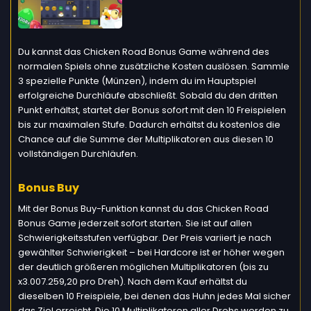
Du kannst das Chicken Road Bonus Game während des
normalen Spiels ohne zusätzliche Kosten auslösen. Sammle
3 spezielle Punkte (Münzen), indem du im Hauptspiel
erfolgreiche Durchläufe abschließt. Sobald du den dritten
Punkt erhältst, startet der Bonus sofort mit den 10 Freispielen
bis zur maximalen Stufe. Dadurch erhältst du kostenlos die
Chance auf die Summe der Multiplikatoren aus diesen 10
vollständigen Durchläufen.
Bonus Buy
Mit der Bonus Buy-Funktion kannst du das Chicken Road
Bonus Game jederzeit sofort starten. Sie ist auf allen
Schwierigkeitsstufen verfügbar. Der Preis variiert je nach
gewählter Schwierigkeit – bei Hardcore ist er höher wegen
der deutlich größeren möglichen Multiplikatoren (bis zu
x3.007.259,20 pro Dreh). Nach dem Kauf erhältst du
dieselben 10 Freispiele, bei denen das Huhn jedes Mal sicher
das Ziel erreicht. Die 10 Multiplikatoren aller Drehs werden zu