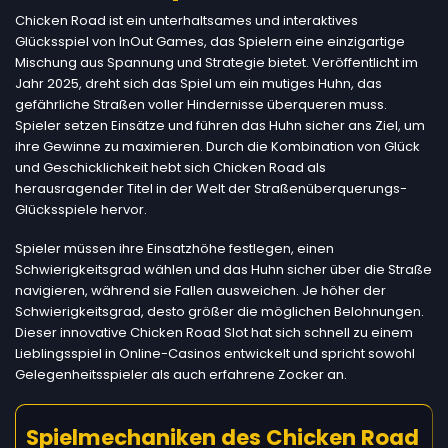
Chicken Road ist ein unterhaltsames und interaktives
Glücksspiel von InOut Games, das Spielern eine einzigartige
Mischung aus Spannung und Strategie bietet. Veröffentlicht im
Jahr 2025, dreht sich das Spiel um ein mutiges Huhn, das
gefährliche Straßen voller Hindernisse überqueren muss.
Spieler setzen Einsätze und führen das Huhn sicher ans Ziel, um
ihre Gewinne zu maximieren. Durch die Kombination von Glück
und Geschicklichkeit hebt sich Chicken Road als
herausragender Titel in der Welt der Straßenüberquerungs-
Glücksspiele hervor.
Spieler müssen ihre Einsatzhöhe festlegen, einen
Schwierigkeitsgrad wählen und das Huhn sicher über die Straße
navigieren, während sie Fallen ausweichen. Je höher der
Schwierigkeitsgrad, desto größer die möglichen Belohnungen.
Dieser innovative Chicken Road Slot hat sich schnell zu einem
Lieblingsspiel in Online-Casinos entwickelt und spricht sowohl
Gelegenheitsspieler als auch erfahrene Zocker an.
Spielmechaniken des Chicken Road