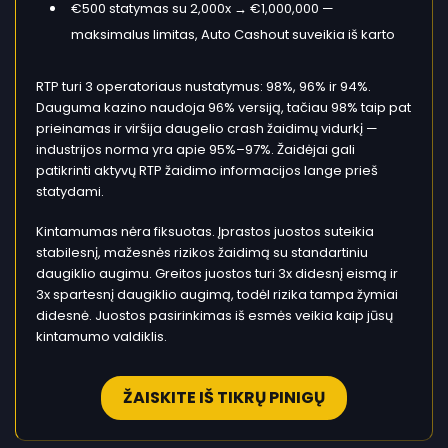
€500 statymas su 2,000x → €1,000,000 —
maksimalus limitas, Auto Cashout suveikia iš karto
RTP turi 3 operatoriaus nustatymus: 98%, 96% ir 94%.
Dauguma kazino naudoja 96% versiją, tačiau 98% taip pat
prieinamas ir viršija daugelio crash žaidimų vidurkį —
industrijos norma yra apie 95%–97%. Žaidėjai gali
patikrinti aktyvų RTP žaidimo informacijos lange prieš
statydami.
Kintamumas nėra fiksuotas. Įprastos juostos suteikia
stabilesnį, mažesnės rizikos žaidimą su standartiniu
daugiklio augimu. Greitos juostos turi 3x didesnį eismą ir
3x spartesnį daugiklio augimą, todėl rizika tampa žymiai
didesnė. Juostos pasirinkimas iš esmės veikia kaip jūsų
kintamumo valdiklis.
ŽAISKITE IŠ TIKRŲ PINIGŲ