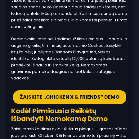
Visos funkcijos veikia pilnai demo režimu: juostų keitimas,
saugios zonos, Auto Cashout, daug žaidėjų aikštelės, net
lyderių lentelė. Mūsų komanda atliko šimtus raundų demo
prieš žaidžiant tikrais pinigais, ir laikome tai pirmuoju rimto
seanso žingsniu.
Demo tiksliai atspindi žaidimą už tikrus pinigus — daugiklio
augimo greitis, 5 minučių automatinio Cashout taisyklė,
kitų žaidėjų judėjimas Random Playground, viskas
identiška. Sudeginkite virtualų €1,000 balansą kelis kartus,
pradėkite iš naujo ir išmokite kelią. Nemokamas
griuvimas pamoko daugiau nei bet koks strategijos
vadovas.
ŽAISKITE „CHICKEN X & FRIENDS“ DEMO
Kodėl Pirmiausia Reikėtų
Išbandyti Nemokamą Demo
Žaisti crash žaidimą aklai už tikrus pinigus — greitas būdas
juos prarasti. Chicken X & Friends demo turi prasmę — štai