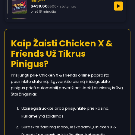
oxqv***
$438.60
5500× statymas
prieš 18 minučių
tjrp***
$2100.00
9800× statymas
prieš 26 minutes
qqzw***
Kaip Žaisti Chicken X &
$521.25
3800× statymas
Friends Už Tikrus
prieš 38 minutes
zont***
Pinigus?
$1490.75
7200× statymas
maždaug prieš 1 valandą
Prisijungti prie Chicken X & Friends online paprasta —
gjqj***
pasirinkite statymą, išgyvenkite eismą ir išsigaukite
$733.40
5800× statymas
pinigus prieš automobilį pavertžiant Jack į plunksnų krūvą.
maždaug prieš 2 valandas
Štai žingsniai:
Užsiregistruokite arba prisijunkite prie kazino,
kuriame yra žaidimas
Suraskite žaidimą looby, ieškodami „Chicken X &
Friends“ po crash ar kitų žaidimų kategorijų