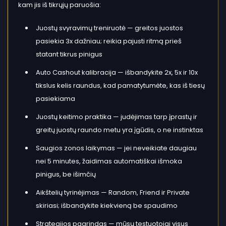
kam jis iš tikrųjų paruošia:
Juostų svyravimų treniruotė — greitos juostos
pasiekia 3x dažniau; reikia pajusti ritmą prieš
statant tikrus pinigus
Auto Cashout kalibracija — išbandykite 2x, 5x ir 10x
tikslus kelis raundus, kad pamatytumėte, kas iš tiesų
pasiekiama
Juostų keitimo praktika — judėjimas tarp įprastų ir
greitų juostų raundo metu yra įgūdis, o ne instinktas
Saugios zonos laikymas — jei neveikiate daugiau
nei 5 minutes, žaidimas automatiškai išmoka
pinigus, be išimčių
Aikštelių tyrinėjimas — Random, Friend ir Private
skiriasi; išbandykite kiekvieną be spaudimo
Strategijos pagrindas — mūsų testuotojai visus