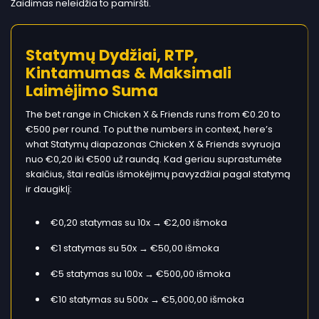
Žaidimas neleidžia to pamiršti.
Statymų Dydžiai, RTP,
Kintamumas & Maksimali
Laimėjimo Suma
The bet range in Chicken X & Friends runs from €0.20 to
€500 per round. To put the numbers in context, here’s
what Statymų diapazonas Chicken X & Friends svyruoja
nuo €0,20 iki €500 už raundą. Kad geriau suprastumėte
skaičius, štai realūs išmokėjimų pavyzdžiai pagal statymą
ir daugiklį:
€0,20 statymas su 10x → €2,00 išmoka
€1 statymas su 50x → €50,00 išmoka
€5 statymas su 100x → €500,00 išmoka
€10 statymas su 500x → €5,000,00 išmoka