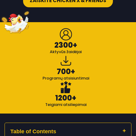
ŽAISKITE CHICKEN X & FRIENDS
2300+
Aktyvūs žaidėjai
700+
Programų atsisiuntimai
1200+
Teigiami atsiliepimai
Table of Contents