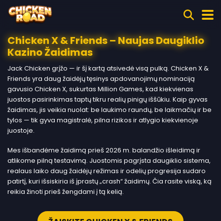
Chicken X & Friends – Naujas Daugiklio
Kazino Žaidimas
Jack Chicken grįžo — ir šį kartą atsivedė visą pulką. Chicken X &
Friends yra daug žaidėjų tęsinys apdovanojimų nominaciją
gavusio Chicken X, sukurtas Million Games, kad kiekvienas
juostos pasirinkimas taptų tikru realių pinigų iššūkiu. Kaip gyvas
žaidimas, jis veikia nuolat: be laukimo raundų, be laikmačių ir be
tylos — tik gyva magistralė, pilna rizikos ir atlygio kiekvienoje
juostoje.
Mes išbandėme žaidimą prieš 2026 m. balandžio išleidimą ir
atlikome pilną testavimą. Juostomis pagrįsta daugiklio sistema,
realaus laiko daug žaidėjų režimas ir odelių progresija sudaro
patirtį, kuri išsiskiria iš įprastų „crash“ žaidimų. Čia rasite viską, ką
reikia žinoti prieš žengdami į tą kelią.