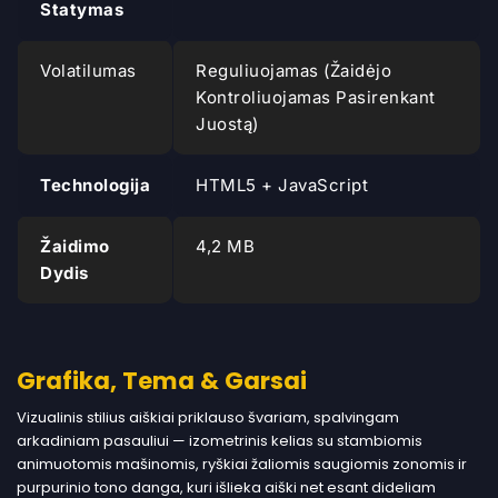
Statymas
Volatilumas
Reguliuojamas (žaidėjo
Kontroliuojamas Pasirenkant
Juostą)
Technologija
HTML5 + JavaScript
Žaidimo
4,2 MB
Dydis
Grafika, Tema & Garsai
Vizualinis stilius aiškiai priklauso švariam, spalvingam
arkadiniam pasauliui — izometrinis kelias su stambiomis
animuotomis mašinomis, ryškiai žaliomis saugiomis zonomis ir
purpurinio tono danga, kuri išlieka aiški net esant dideliam