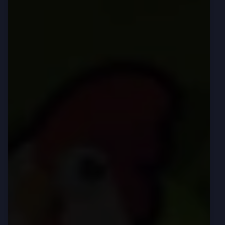
Žaidimo Laukų Tipai
Chicken X & Friends Programėlė Mobiliesiems
Vartotojams
Kaip Atsisiųsti Android
Kaip Atsisiųsti iOS
Laimėjimo Strategijos Ir Patarimai Chicken X & Friends
Žaidime
Chicken X & Friends Apžvalgos
Saugumas & Apsauga
Išvada
D.U.K.