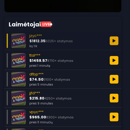
Laimėtojai
LIVE
jzyc***
$1812.35
5025× statymas
ką tik
ttal***
$1458.57
8710× statymas
prieš 1 minutę
dfbp***
$74.50
3100× statymas
prieš 5 minutes
jjfd***
$215.80
4250× statymas
prieš 9 minutes
vpyc***
$965.00
8300× statymas
prieš 11 minučių