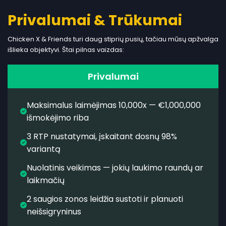
Privalumai & Trūkumai
Chicken X & Friends turi daug stiprių pusių, tačiau mūsų apžvalga
išlieka objektyvi. Štai pilnas vaizdas:
Privalumai
Maksimalus laimėjimas 10,000x — €1,000,000
išmokėjimo riba
3 RTP nustatymai, įskaitant dosnų 98%
variantą
Nuolatinis veikimas — jokių laukimo raundų ar
laikmačių
2 saugios zonos leidžia sustoti ir planuoti
neišsigryninus