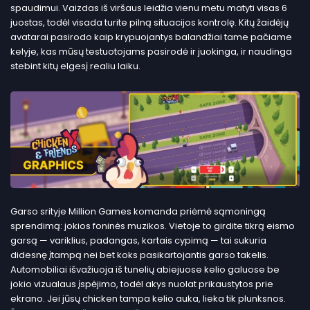
spaudimui. Vaizdas iš viršaus leidžia vienu metu matyti visas 6
juostas, todėl visada turite pilną situacijos kontrolę. Kitų žaidėjų
avatarai pasirodo kaip krypuojantys balandžiai tame pačiame
kelyje, kas mūsų testuotojams pasirodė ir juokinga, ir naudinga
stebint kitų elgesį realiu laiku.
Garso srityje Million Games komanda priėmė sąmoningą
sprendimą: jokios foninės muzikos. Vietoje to girdite tikrą eismo
garsą — variklius, padangas, kartais cypimą — tai sukuria
didesnę įtampą nei bet koks pasikartojantis garso takelis.
Automobiliai išvažiuoja iš tunelių abiejuose kelio galuose be
jokio vizualaus įspėjimo, todėl akys nuolat prikaustytos prie
ekrano. Jei jūsų chicken tampa kelio auka, lieka tik plunksnos.