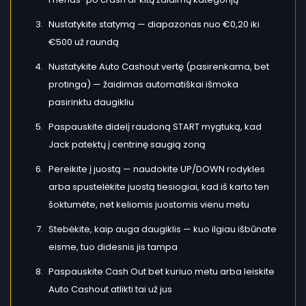
Nustatykite statymą — diapazonas nuo €0,20 iki
€500 už raundą
Nustatykite Auto Cashout vertę (pasirenkama, bet
protinga) — žaidimas automatiškai išmoka
pasirinktu daugikliu
Paspauskite didelį raudoną START mygtuką, kad
Jack patektų į centrinę saugią zoną
Pereikite į juostą — naudokite UP/DOWN rodykles
arba spustelėkite juostą tiesiogiai, kad iš karto ten
šoktumėte, net keliomis juostomis vienu metu
Stebėkite, kaip auga daugiklis — kuo ilgiau išbūnate
eisme, tuo didesnis jis tampa
Paspauskite Cash Out bet kuriuo metu arba leiskite
Auto Cashout atlikti tai už jus