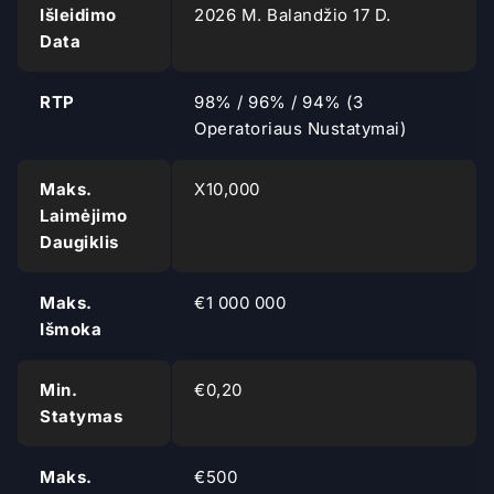
Išleidimo
2026 M. Balandžio 17 D.
Data
RTP
98% / 96% / 94% (3
Operatoriaus Nustatymai)
Maks.
X10,000
Laimėjimo
Daugiklis
Maks.
€1 000 000
Išmoka
Min.
€0,20
Statymas
Maks.
€500