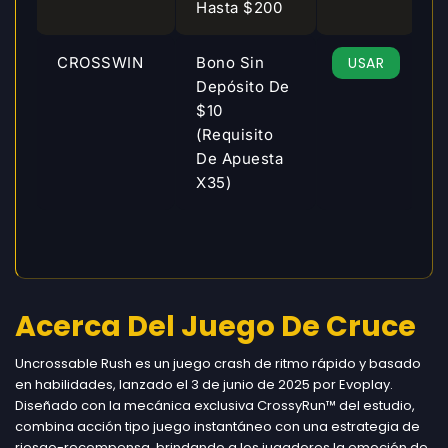
Hasta $200
CROSSWIN
Bono Sin
USAR
Depósito De
$10
(requisito
De Apuesta
X35)
Acerca Del Juego De Cruce
Uncrossable Rush es un juego crash de ritmo rápido y basado
en habilidades, lanzado el 3 de junio de 2025 por Evoplay.
Diseñado con la mecánica exclusiva CrossyRun™ del estudio,
combina acción tipo juego instantáneo con una estrategia de
riesgo-recompensa, brindando a los jugadores la emoción de