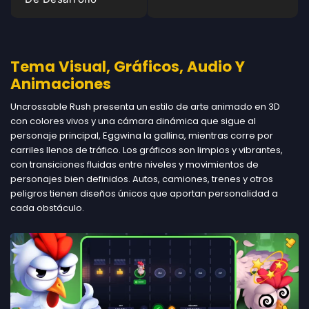
Tema Visual, Gráficos, Audio Y
Animaciones
Uncrossable Rush presenta un estilo de arte animado en 3D
con colores vivos y una cámara dinámica que sigue al
personaje principal, Eggwina la gallina, mientras corre por
carriles llenos de tráfico. Los gráficos son limpios y vibrantes,
con transiciones fluidas entre niveles y movimientos de
personajes bien definidos. Autos, camiones, trenes y otros
peligros tienen diseños únicos que aportan personalidad a
cada obstáculo.