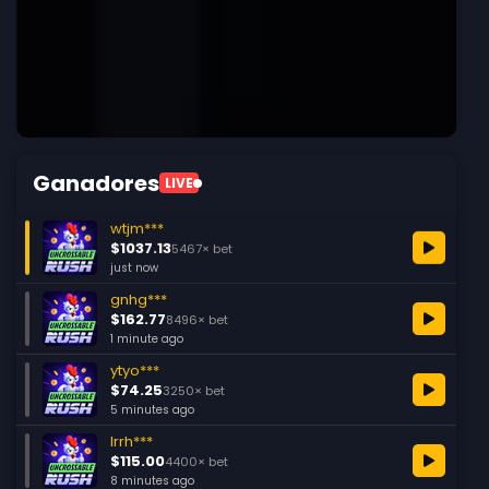
Ganadores
LIVE
wtjm***
$1037.13
5467× bet
just now
gnhg***
$162.77
8496× bet
1 minute ago
ytyo***
$74.25
3250× bet
5 minutes ago
lrrh***
$115.00
4400× bet
8 minutes ago